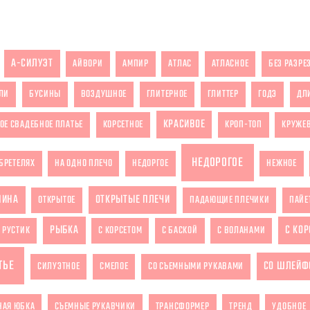
А-СИЛУЭТ
АЙВОРИ
АМПИР
АТЛАС
АТЛАСНОЕ
БЕЗ РАЗРЕ
ЛИ
БУСИНЫ
ВОЗДУШНОЕ
ГЛИТЕРНОЕ
ГЛИТТЕР
ГОДЭ
ДЛ
КРАСИВОЕ
ОЕ СВАДЕБНОЕ ПЛАТЬЕ
КОРСЕТНОЕ
КРОП-ТОП
КРУЖЕ
НЕДОРОГОЕ
БРЕТЕЛЯХ
НА ОДНО ПЛЕЧО
НЕДОРГОЕ
НЕЖНОЕ
ПИНА
ОТКРЫТЫЕ ПЛЕЧИ
ОТКРЫТОЕ
ПАДАЮЩИЕ ПЛЕЧИКИ
ПАЙЕ
РЫБКА
С КО
РУСТИК
С КОРСЕТОМ
С БАСКОЙ
С ВОЛАНАМИ
ТЬЕ
СО ШЛЕЙФ
СИЛУЭТНОЕ
СМЕЛОЕ
СО СЪЕМНЫМИ РУКАВАМИ
НАЯ ЮБКА
СЪЕМНЫЕ РУКАВЧИКИ
ТРАНСФОРМЕР
ТРЕНД
УДОБНОЕ