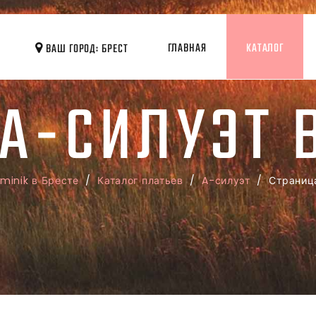
ГЛАВНАЯ
КАТАЛОГ
ВАШ ГОРОД: БРЕСТ
А-СИЛУЭТ 
minik в Бресте
/
Каталог платьев
/
A-силуэт
/ Страниц