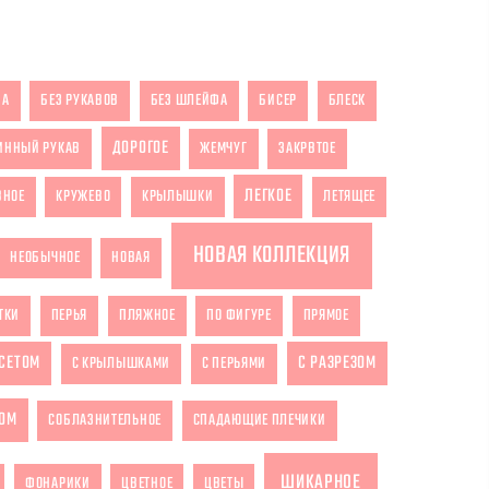
ЗА
БЕЗ РУКАВОВ
БЕЗ ШЛЕЙФА
БИСЕР
БЛЕСК
ДОРОГОЕ
ИННЫЙ РУКАВ
ЖЕМЧУГ
ЗАКРВТОЕ
ЛЕГКОЕ
ВНОЕ
КРУЖЕВО
КРЫЛЫШКИ
ЛЕТЯЩЕЕ
НОВАЯ КОЛЛЕКЦИЯ
НЕОБЫЧНОЕ
НОВАЯ
ТКИ
ПЕРЬЯ
ПЛЯЖНОЕ
ПО ФИГУРЕ
ПРЯМОЕ
РСЕТОМ
С РАЗРЕЗОМ
С КРЫЛЫШКАМИ
С ПЕРЬЯМИ
ОМ
СОБЛАЗНИТЕЛЬНОЕ
СПАДАЮЩИЕ ПЛЕЧИКИ
ШИКАРНОЕ
ФОНАРИКИ
ЦВЕТНОЕ
ЦВЕТЫ