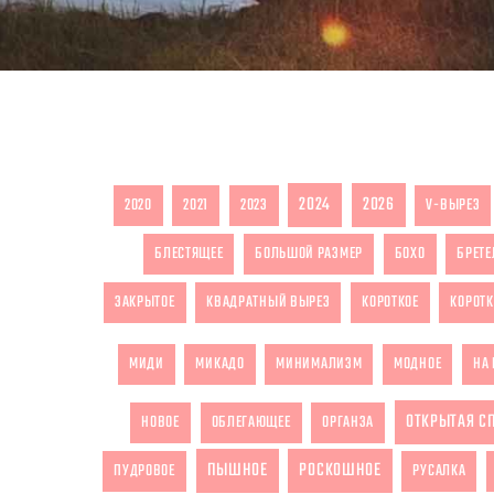
2024
2026
2020
2021
2023
V-ВЫРЕЗ
БЛЕСТЯЩЕЕ
БОЛЬШОЙ РАЗМЕР
БОХО
БРЕТЕ
ЗАКРЫТОЕ
КВАДРАТНЫЙ ВЫРЕЗ
КОРОТКОЕ
КОРОТК
МИДИ
МИКАДО
МИНИМАЛИЗМ
МОДНОЕ
НА 
ОТКРЫТАЯ С
НОВОЕ
ОБЛЕГАЮЩЕЕ
ОРГАНЗА
ПЫШНОЕ
РОСКОШНОЕ
ПУДРОВОЕ
РУСАЛКА