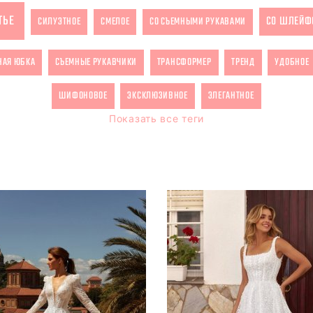
ТЬЕ
СО ШЛЕЙФ
СИЛУЭТНОЕ
СМЕЛОЕ
СО СЪЕМНЫМИ РУКАВАМИ
НАЯ ЮБКА
СЪЕМНЫЕ РУКАВЧИКИ
ТРАНСФОРМЕР
ТРЕНД
УДОБНОЕ
ШИФОНОВОЕ
ЭКСКЛЮЗИВНОЕ
ЭЛЕГАНТНОЕ
Показать все теги