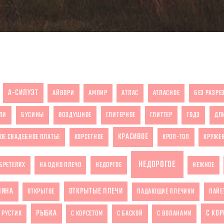
А-СИЛУЭТ
АЙВОРИ
АМПИР
АТЛАС
АТЛАСНОЕ
БЕЗ РАЗРЕ
ЛИ
БУСИНЫ
ВОЗДУШНОЕ
ГЛИТЕРНОЕ
ГЛИТТЕР
ГОДЭ
ДЛ
КРАСИВОЕ
ОЕ СВАДЕБНОЕ ПЛАТЬЕ
КОРСЕТНОЕ
КРОП-ТОП
КРУЖЕ
НЕДОРОГОЕ
БРЕТЕЛЯХ
НА ОДНО ПЛЕЧО
НЕДОРГОЕ
НЕЖНОЕ
ПИНА
ОТКРЫТЫЕ ПЛЕЧИ
ОТКРЫТОЕ
ПАДАЮЩИЕ ПЛЕЧИКИ
ПАЙЕ
РЫБКА
С КО
РУСТИК
С КОРСЕТОМ
С БАСКОЙ
С ВОЛАНАМИ