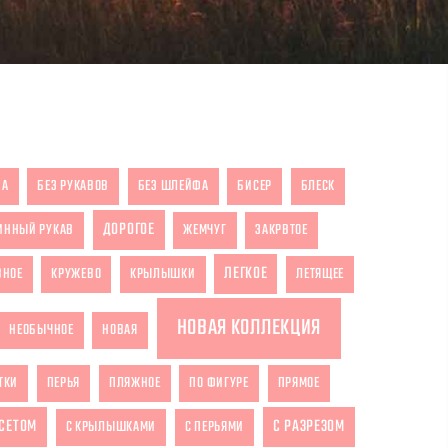
ЗА
БЕЗ РУКАВОВ
БЕЗ ШЛЕЙФА
БИСЕР
БЛЕСК
ДОРОГОЕ
ИННЫЙ РУКАВ
ЖЕМЧУГ
ЗАКРВТОЕ
ЛЕГКОЕ
ВНОЕ
КРУЖЕВО
КРЫЛЫШКИ
ЛЕТЯЩЕЕ
НОВАЯ КОЛЛЕКЦИЯ
НЕОБЫЧНОЕ
НОВАЯ
ТКИ
ПЕРЬЯ
ПЛЯЖНОЕ
ПО ФИГУРЕ
ПРЯМОЕ
РСЕТОМ
С РАЗРЕЗОМ
С КРЫЛЫШКАМИ
С ПЕРЬЯМИ