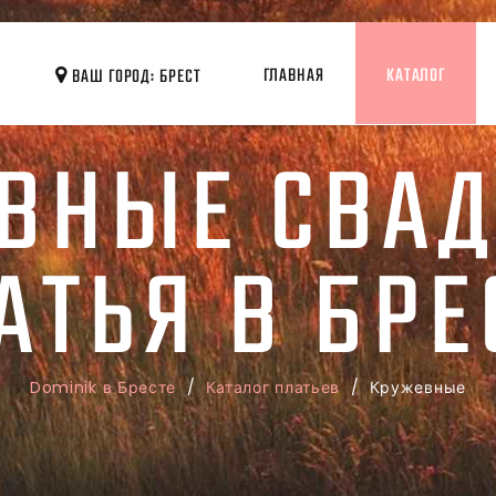
ГЛАВНАЯ
КАТАЛОГ
ВАШ ГОРОД: БРЕСТ
ВНЫЕ СВА
АТЬЯ В БРЕ
Dominik в Бресте
/
Каталог платьев
/ Кружевные