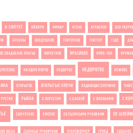
А-СИЛУЭТ
АЙВОРИ
АМПИР
АТЛАС
АТЛАСНОЕ
БЕЗ РАЗРЕ
ЛИ
БУСИНЫ
ВОЗДУШНОЕ
ГЛИТЕРНОЕ
ГЛИТТЕР
ГОДЭ
ДЛ
КРАСИВОЕ
ОЕ СВАДЕБНОЕ ПЛАТЬЕ
КОРСЕТНОЕ
КРОП-ТОП
КРУЖЕ
НЕДОРОГОЕ
БРЕТЕЛЯХ
НА ОДНО ПЛЕЧО
НЕДОРГОЕ
НЕЖНОЕ
ПИНА
ОТКРЫТЫЕ ПЛЕЧИ
ОТКРЫТОЕ
ПАДАЮЩИЕ ПЛЕЧИКИ
ПАЙЕ
РЫБКА
С КО
РУСТИК
С КОРСЕТОМ
С БАСКОЙ
С ВОЛАНАМИ
ТЬЕ
СО ШЛЕЙФ
СИЛУЭТНОЕ
СМЕЛОЕ
СО СЪЕМНЫМИ РУКАВАМИ
НАЯ ЮБКА
СЪЕМНЫЕ РУКАВЧИКИ
ТРАНСФОРМЕР
ТРЕНД
УДОБНОЕ