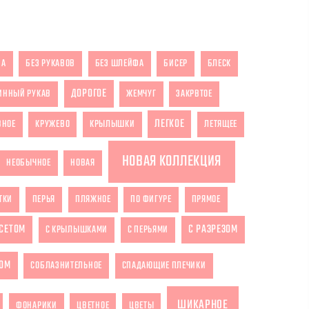
ЗА
БЕЗ РУКАВОВ
БЕЗ ШЛЕЙФА
БИСЕР
БЛЕСК
ДОРОГОЕ
ИННЫЙ РУКАВ
ЖЕМЧУГ
ЗАКРВТОЕ
ЛЕГКОЕ
ВНОЕ
КРУЖЕВО
КРЫЛЫШКИ
ЛЕТЯЩЕЕ
НОВАЯ КОЛЛЕКЦИЯ
НЕОБЫЧНОЕ
НОВАЯ
ТКИ
ПЕРЬЯ
ПЛЯЖНОЕ
ПО ФИГУРЕ
ПРЯМОЕ
РСЕТОМ
С РАЗРЕЗОМ
С КРЫЛЫШКАМИ
С ПЕРЬЯМИ
ОМ
СОБЛАЗНИТЕЛЬНОЕ
СПАДАЮЩИЕ ПЛЕЧИКИ
ШИКАРНОЕ
ФОНАРИКИ
ЦВЕТНОЕ
ЦВЕТЫ