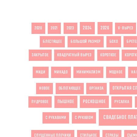
2024
2026
2020
2021
2023
V-ВЫРЕЗ
БЛЕСТЯЩЕЕ
БОЛЬШОЙ РАЗМЕР
БОХО
БРЕТЕ
ЗАКРЫТОЕ
КВАДРАТНЫЙ ВЫРЕЗ
КОРОТКОЕ
КОРОТК
МИДИ
МИКАДО
МИНИМАЛИЗМ
МОДНОЕ
НА 
ОТКРЫТАЯ С
НОВОЕ
ОБЛЕГАЮЩЕЕ
ОРГАНЗА
ПЫШНОЕ
РОСКОШНОЕ
ПУДРОВОЕ
РУСАЛКА
СВАДЕБНОЕ ПЛА
С РУКАВАМИ
С РУКАВОМ
СПУЩЕННЫЕ ПЛЕЧИКИ
СТИЛЬНОЕ
СТРАЗЫ
СЪЕМ