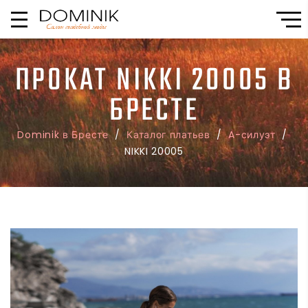
ПРОКАТ NIKKI 20005 В
БРЕСТЕ
Dominik в Бресте
/
Каталог платьев
/
A-силуэт
/
NIKKI 20005