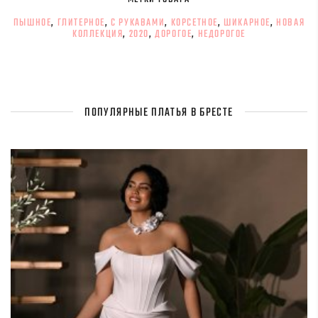
ПЫШНОЕ
,
ГЛИТЕРНОЕ
,
С РУКАВАМИ
,
КОРСЕТНОЕ
,
ШИКАРНОЕ
,
НОВАЯ
КОЛЛЕКЦИЯ
,
2020
,
ДОРОГОЕ
,
НЕДОРОГОЕ
ПОПУЛЯРНЫЕ ПЛАТЬЯ В БРЕСТЕ