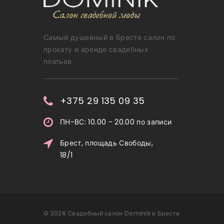
Самый душевный в Бресте салон по
прокату и аренде свадебных
платьев
+375 29 135 09 35
ПН-ВС: 10.00 - 20.00 по записи
Брест, площадь Свободы,
18/1
©
2026
Свадебный салон Dominik в Бресте