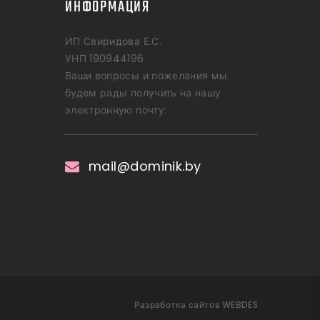
ИНФОРМАЦИЯ
ИП Свиридова Е.С.
УНП 190944196
Ваши вопросы и пожелания мы
будем рады получить на нашу
электронную почту:
mail@dominik.by
Разработка сайтов WEBDES