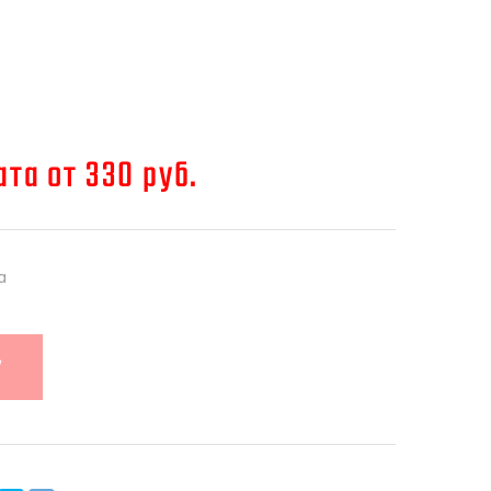
та от 330 руб.
a
У