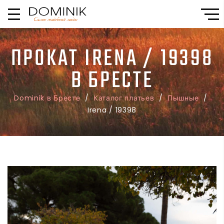
ПРОКАТ IRENA / 19398
В БРЕСТЕ
Dominik в Бресте
/
Каталог платьев
/
Пышные
/
Irena / 19398